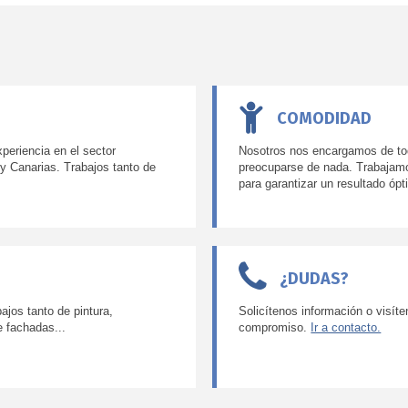
COMODIDAD
eriencia en el sector
Nosotros nos encargamos de to
 y Canarias. Trabajos tanto de
preocuparse de nada. Trabajamo
para garantizar un resultado ópt
¿DUDAS?
jos tanto de pintura,
Solicítenos información o visít
e fachadas...
compromiso.
Ir a contacto.